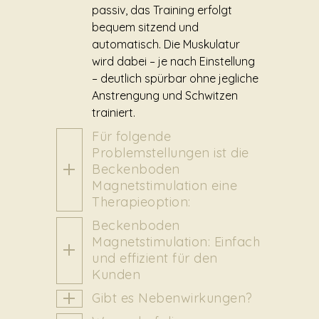
passiv, das Training erfolgt
bequem sitzend und
automatisch. Die Muskulatur
wird dabei – je nach Einstellung
– deutlich spürbar ohne jegliche
Anstrengung und Schwitzen
trainiert.
Für folgende
Problemstellungen ist die
Beckenboden
Magnetstimulation eine
Therapieoption:
Beckenboden
Magnetstimulation: Einfach
und effizient für den
Kunden
Gibt es Nebenwirkungen?