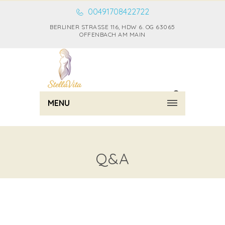
00491708422722
BERLINER STRASSE 116, HDW 6. OG 63065 O
FFENBACH AM MAIN
MENU
Q&A